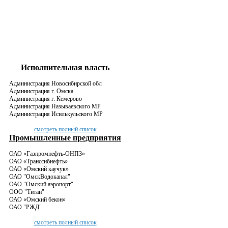
Филиал в Томске
у наших специалистов
в работу
Адрес:
2
2
634029,
г. Томск, пр.
Фрунзе, д.25,
Разрабатываем документы
оф.604; 6 этаж
Телефон:
пожарной безопасности
Исполнительная власть
(3822) 52-95-
50
Администрация Новосибирской обл
Администрация г. Омска
promtex-
Администрация г. Кемерово
Сейчас в работе
Можем взять еще
tomsk@mail.ru
Администрация Называевского МР
у наших специалистов
в работу
Администрация Исилькульского МР
смотреть полный список
1
3
Промышленные предприятия
ОАО «Газпромнефть-ОНПЗ»
Разрабатываем документы о
ОАО «Транссибнефть»
ОАО «Омский каучук»
охране окружающей среды
ОАО "ОмскВодоканал"
ОАО "Омский аэропорт"
ООО "Титан"
ОАО «Омский бекон»
ОАО "РЖД"
Сейчас в работе
Можем взять еще
у наших специалистов
в работу
смотреть полный список