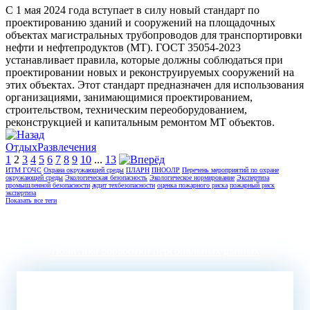
С 1 мая 2024 года вступает в силу новый стандарт по
проектированию зданий и сооружений на площадочных
объектах магистральных трубопроводов для транспортировки
нефти и нефтепродуктов (МТ). ГОСТ 35054-2023
устанавливает правила, которые должны соблюдаться при
проектировании новых и реконструируемых сооружений на
этих объектах. Этот стандарт предназначен для использования
организациями, занимающимися проектированием,
строительством, техническим переоборудованием,
реконструкцией и капитальным ремонтом МТ объектов.
Отдых
Развлечения
1
2
3
4
5
6
7
8
9
10
...
13
ИТМ ГОЧС
Охрана окружающей среды
ПЛАРН
ПНООЛР
Перечень мероприятий по охране
окружающей среды
Экологическая безопасность
Экологическое нормирование
Экспертиза
промышленной безопасности
аудит техбезопасности
оценка пожарного риска
пожарный риск
экспертиза
Показать все теги
ООО "ИКЦ "Промтехбезопасность" ИНН 7710283356, КПП
550403003, omskptb@yandex.ru
Политика обработки персональных данных