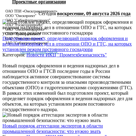
Проектные организации
2
3
ОАО ТПИ «Омскгражданпроект»
Сегодня
воскресение, 09 августа 2026 года
ООО "Омскпроект"
ОАО "Сибнефтетранспроект"
ОАО "Росжелдорпроект"
ОАО "Омскгазводпроект"
ОАО "Трансфининвест"
Подготовлен проект, определяющий порядок оформления и
ОАО "Омскпромпроект"
ЗАО "Сибэнергосетьпроект"
ведения надзорных дел в отношении ОПО и ГТС, на которых
установлен режим постоянного госнадзора
смотреть полный список
Категория:
Новости ИКЦ "Промтехбезопасность"
Новый порядок оформления и ведения надзорных дел в
отношении ОПО и ГТСВ последние годы в России
наблюдается активное совершенствование системы
государственного контроля за опасными производственными
объектами (ОПО) и гидротехническими сооружениями (ГТС).
В рамках этих изменений был подготовлен проект, который
определяет порядок оформления и ведения надзорных дел для
объектов, на которых установлен режим постоянного
государственного надзора.
Новый порядок аттестации экспертов в области
промышленной безопасности: что нужно знать