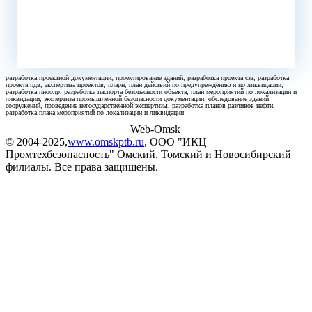
разработка проектной документации, проектирование зданий, разработка проекта сзз, разработка
проекта пдв, экспертиза проектов, пларн, план действий по предупреждению и по ликвидации,
разработка пноолр, разработка паспорта безопасности объекта, план мероприятий по локализации и
ликвидации, экспертиза промышленной безопасности документации, обследование зданий
сооружений, проведение негосударственной экспертизы, разработка планов разливов нефти,
разработка плана мероприятий по локализации и ликвидации
Создание сайтов в Омске
Web-Omsk
© 2004-2025,
www.omskptb.ru
, ООО "ИКЦ
Промтехбезопасность" Омский, Томский и Новосибирский
филиалы. Все права защищены.