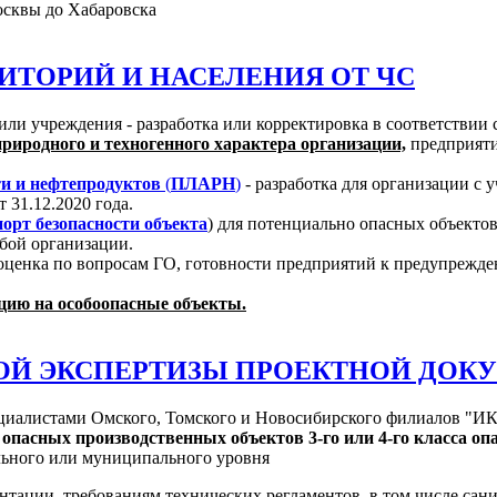
ИТОРИЙ И НАСЕЛЕНИЯ ОТ ЧС
 или учреждения - разработка или корректировка в соответствии
иродного и техногенного характера организации,
предприяти
ти и нефтепродуктов
(
ПЛАРН
)
- разработка для организации с
 31.12.2020 года.
порт безопасности объекта
) для потенциально опасных объектов
бой организации.
оценка по вопросам ГО, готовности предприятий к предупрежд
ию на особоопасные объекты.
ОЙ ЭКСПЕРТИЗЫ ПРОЕКТНОЙ ДОК
иалистами Омского, Томского и Новосибирского филиалов "ИКЦ
в
опасных производственных объектов 3-го или 4-го класса оп
ального или муниципального уровня
нтации, требованиям технических регламентов, в том числе сан