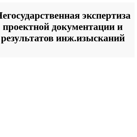
егосударственная экспертиза
проектной документации и
результатов инж.изысканий
час в работе
Можем взять еще
аших специалистов
в работу
2
3
Разработка проектно-сметной
окументации в полном объеме
час в работе
Можем взять еще
аших специалистов
в работу