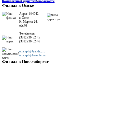
Комплексный аудит техбезопасности
Филиал в Омске
Адрес: 644042,
г. Омск
К. Маркса 24,
оф.76
Телефоны:
(3812) 30-82-45
(3812) 30-82-46
omskptb@yandex.ru
omskptb@rambler.ru
Филиал в Новосибирске
Адрес: 630099,
г. Новосибирск,
Орджоникидзе
38, оф. 206
Телефоны:
(383) 363-17-98
(383) 363-70-64
ptbnso@yandex.ru