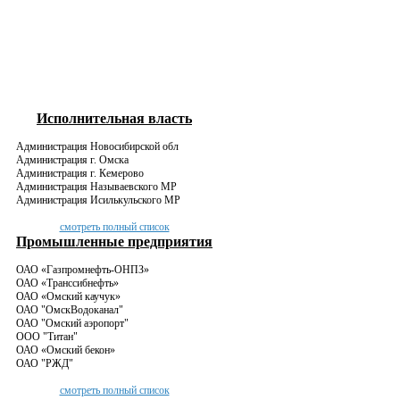
Филиал в Томске
Адрес:
634029,
г. Томск, пр.
Фрунзе, д.25,
оф.604; 6 этаж
Телефон:
Исполнительная власть
(3822) 52-95-
50
Администрация Новосибирской обл
Администрация г. Омска
promtex-
Администрация г. Кемерово
tomsk@mail.ru
Администрация Называевского МР
Администрация Исилькульского МР
смотреть полный список
Промышленные предприятия
ОАО «Газпромнефть-ОНПЗ»
ОАО «Транссибнефть»
ОАО «Омский каучук»
ОАО "ОмскВодоканал"
ОАО "Омский аэропорт"
ООО "Титан"
ОАО «Омский бекон»
ОАО "РЖД"
смотреть полный список