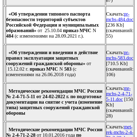
87)
«Об утверждении типового паспорта
Скачать:
pr-
безопасности территорий субъектов
mchs-484.doc
Российской Федерации и
муниципальных
[236 Kb]
образований»
от 25.10.04
приказ МЧС
N
(cкачиваний:
484
(с изменениями на 28.09.2021 г.).
55)
«Об утверждении и введении в действие
Скачать:
pr-
правил эксплуатации защитных
mchs-583.doc
сооружений гражданской обороны»
от
[710.5 Kb]
15.12.02 г.
приказ МЧС
N
583
(с
(cкачиваний:
изменениями на 26.06.2018 года)
106)
Скачать:
mr-
Методические рекомендации МЧС России
mchs-2-4-71-
№ 2-4-71-5-11 от 24-02-2022 г. по подготовке
5-11.doc
[150
документации на снятие с учета (изменение
Kb]
типа) защитных сооружений гражданской
(cкачиваний:
обороны
28)
Скачать:
met-
Методические рекомендации МЧС России
rek-mchs-2-4-
№ 2-4-71-2-28
от 10.01.2016 года
по