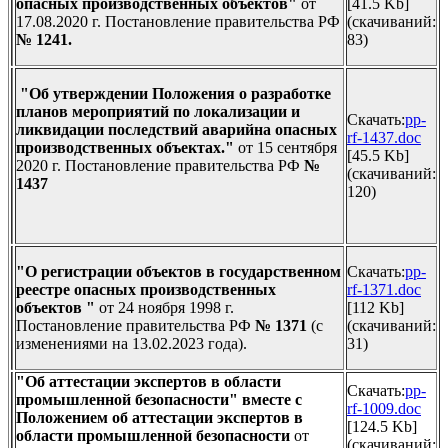
опасных производственных объектов
"
от
[41.5 Kb]
17.08.2020 г. Постановление правительства РФ
(cкачиваний:
№ 1241.
83)
"Об утверждении Положения
о разработке
планов мероприятий по локализации и
Скачать:
pp-
ликвидации последствий аварийна опасных
rf-1437.doc
производственных объектах.
"
от 15 сентября
[45.5 Kb]
2020 г. Постановление правительства РФ
№
(cкачиваний:
1437
120)
"О регистрации объектов в государственном
Скачать:
pp-
реестре опасных производственных
rf-1371.doc
объектов
"
от 24 ноября 1998 г.
[112 Kb]
Постановление правительства РФ
№ 1371
(с
(cкачиваний:
изменениями на 13.02.2023 года).
31)
"Об аттестации экспертов в области
Скачать:
pp-
промышленной безопасности" вместе с
rf-1009.doc
Положением об аттестации экспертов в
[124.5 Kb]
области промышленной безопасности
от
(cкачиваний: