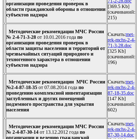
71-2-28.doc
организации проведения проверок в
[369.5 Kb]
области гражданской обороны в отношении
(cкачиваний:
субъектов надзора
215)
Методические рекомендации МЧС России
Скачать:
met-
№ 2-4-71-3-28
от 10.01.2016 года
по
rek-mchs-2-4-
организации проведения проверок в
71-3-28.doc
области защиты населения и территорий от
[325 Kb]
чрезвычайных ситуаций природного и
(cкачиваний:
техногенного характера в отношении
196)
субъектов надзора
Методические рекомендации МЧС России
Скачать:
met-
№2-4-87-18-35
от 07.08.2014 года
по
rek-mchs-2-4-
проведению комплексной инвентаризации
87-18-35.doc
заглубленных и других помещений
[147 Kb]
подземного пространства для укрытия
(cкачиваний:
населения
602)
Скачать:
met-
Методические рекомендации МЧС России
rek-mchs-2-4-
№ 2-4-87-30-14
от 13.12.2012 года
по
87-30-14.doc
организации и ведению гражданской