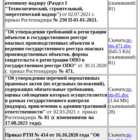
атомному надзору (Раздел I
(cкачиваний:
"Технологический, строительный,
81)
энергетический надзор")
от 02.07.2021 г.
приказ Ростехнадзора
№ 250
П-01-01-2021.
"Об утверждении требований к регистрации
объектов в государственном реестре
Скачать:
pr-
опасных производственных объектов и
rtn-471.doc
ведению государственного реестра опасных
[645.5 Kb]
производственных объектов, формы
(cкачиваний:
свидетельста о регистрации ОПО в
81)
государственном реестре ОПО"
от 30.11.2020
г. приказ Ростехнадзора
№ 471.
"Об утверждении перечней нормативных
правовых актов (их отдельных положений),
содержащих обязательные требования,
Скачать:
pr-
оценка соблюдения которых осуществляется
rtn-81.doc
в рамках государственного контроля
[1.64 Mb]
(надзора), привлечения к административной
(cкачиваний:
ответственности
"
от 02.03.2021 г. приказ
28)
Ростехнадзора
№ 81 (с изменениями на
17.08.2023 года).
Приказ РТН № 414 от 16.10.2020 года "Об
Скачать:
pr-