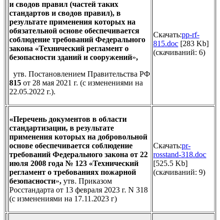
и сводов правил (частей таких
стандартов и сводов правил), в
результате применения которых на
обязательной основе обеспечивается
Скачать:
pp-rf-
соблюдение требований Федерального
815.doc
[283 Kb]
закона «Технический регламент о
(cкачиваний: 6)
безопасности зданий и сооружений
»
,
утв. Постановлением Правительства РФ
815
от 28 мая 2021 г. (с изменениями на
22.05.2022 г.).
«Перечень документов в области
стандартизации, в результате
применения которых на добровольной
основе обеспечивается соблюдение
Скачать:
pr-
требований Федерального закона от 22
rosstand-318.doc
июля 2008 года № 123 «Технический
[525.5 Kb]
регламент о требованиях пожарной
(cкачиваний: 9)
безопасности
»
,
утв. Приказом
Росстандарта от 13 февраля 2023 г. N 318
(с изменениями на 17.11.2023 г)