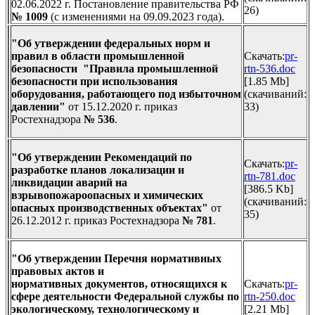
02.06.2022 г. Постановление правительства РФ
26)
№ 1009
(с
изменениями на 09.09.2023 года).
"Об утверждении федеральных норм и
правил в области промышленной
Скачать:
pr-
безопасности "Правила промышленной
rtn-536.doc
безопасности при использования
[1.85 Mb]
оборудования, работающего под избыточном
(cкачиваний:
давлении"
от 15.12.2020 г. приказ
33)
Ростехнадзора
№ 536
.
"Об утверждении Рекомендаций по
Скачать:
pr-
разработке планов локализации и
rtn-781.doc
ликвидации аварий на
[386.5 Kb]
взрывопожароопасных и химических
(cкачиваний:
опасных производственных объектах
"
от
35)
26.12.2012 г. приказ Ростехнадзора
№ 781
.
"Об утверждении Перечня нормативных
правовых актов и
нормативных
документов, относящихся к
Скачать:
pr-
сфере деятельности Федеральной службы по
rtn-250.doc
экологическому,
технологическому и
[2.21 Mb]