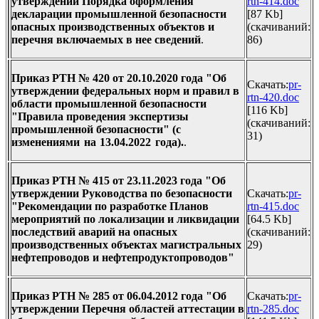
утверждении Порядка оформления
rtn-414.doc
декларации промышленной безопасности
[87 Kb]
опасных производственных объектов и
(cкачиваний:
перечня включаемых в нее сведений
.
86)
Приказ РТН № 420 от 20.10.2020 года "Об
Скачать:
pr-
утверждении федеральных норм и правил в
rtn-420.doc
области промышленной безопасности
[116 Kb]
"Правила проведения экспертизы
(cкачиваний:
промышленной безопасности"
(с
31)
изменениями на 13.04.2022 года).
.
Приказ РТН № 415 от 23.11.2023 года "Об
утверждении Руководства по безопасности
Скачать:
pr-
"Рекомендации по разработке Планов
rtn-415.doc
мероприятий по локализации и ликвидации
[64.5 Kb]
последствий аварий на опасных
(cкачиваний:
производственных объектах магистральных
29)
нефтепроводов и нефтепродуктопроводов"
Приказ РТН № 285 от 06.04.2012 года "Об
Скачать:
pr-
утверждении Перечня областей аттестации в
rtn-285.doc