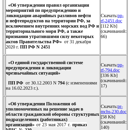
«Об утверждении правил организации
мероприятий по предупреждению и
ликвидации аварийных разливов нефти
Скачать:
pp-
и
нефтепродуктов на территории РФ, за
rf-2451.doc
исключением внутренних морских вод РФ и
[112 Kb]
территориального моря РФ, а также
(cкачиваний:
признании утратившими силу некоторых
66)
актов Правительства РФ»
от 31 декабря
2020 г.
ПП РФ
N 2451
«О единой государственной системе
Скачать:
pp-
предупреждения и ликвидации
rf-794.doc
чрезвычайных ситуаций»
[336 Kb]
(cкачиваний:
ПП РФ
от 30.12.2003 N
794
(с изменениями
17)
на 16.02.2023 г.).
«Об утверждении Положения об
Скачать:
pr-
уполномоченных на решение задач в
mchs-230.doc
области гражданской обороны структурных
[58 Kb]
подразделениях (работниках)
(cкачиваний:
организаций
»
от 23 мая 2017 г.
приказ
140)
МЧС
№
230