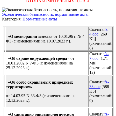
В ОЗНАКОМИТЕЛЬНЫХ ЦЕЛЯХ
Экологическая безопасность, нормативные акты
Категория:
Нормативные акты
Скачать:
fz-
4.doc
[269
«О мелиорации земель»
от 10.01.96 г. № 4-
Kb]
ФЗ (с изменениями на 10.07.2023 г.).
(cкачиваний:
8)
Скачать:
fz-
«
Об охране окружающей среды
»
от
7.doc
[1.71
10.01.2002 N 7-ФЗ (с изменениями на
Mb]
25.12.2023 г.).
(cкачиваний:
12)
Скачать:
fz-
«Об особо охраняемых природных
33.doc
[588
территориях»
Kb]
от 14.03.95 N 33-ФЗ (с изменениями на
(cкачиваний:
12.12.2023 г.).
9)
Скачать:
fz-
«О санитарно-эпидемиологическом