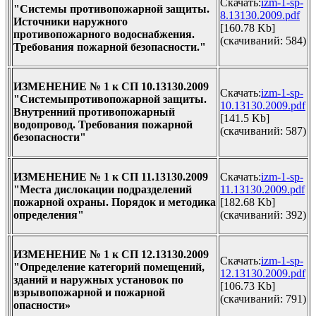
Скачать:
izm-1-sp-
"Системы противопожарной защиты.
8.13130.2009.pdf
Источники наружного
[160.78 Kb]
противопожарного водоснабжения.
(cкачиваний: 584)
Требования пожарной безопасности."
ИЗМЕНЕНИЕ № 1 к
СП 10.13130.2009
Скачать:
izm-1-sp-
"Системыпротивопожарной защиты.
10.13130.2009.pdf
Внутренний противопожарный
[141.5 Kb]
водопровод. Требования пожарной
(cкачиваний: 587)
безопасности"
ИЗМЕНЕНИЕ № 1 к
СП 11.13130.2009
Скачать:
izm-1-sp-
"Места дислокации подразделений
11.13130.2009.pdf
пожарной охраны. Порядок и методика
[182.68 Kb]
определения"
(cкачиваний: 392)
ИЗМЕНЕНИЕ № 1 к СП 12.13130.2009
Скачать:
izm-1-sp-
"Определение категорий помещений,
12.13130.2009.pdf
зданий и наружных установок по
[106.73 Kb]
взрывопожарной и пожарной
(cкачиваний: 791)
опасности»