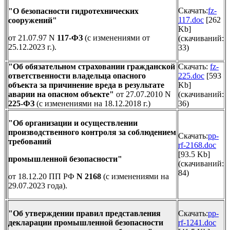
Скачать:
fz-
"О безопасности гидротехнических
117.doc
[262
сооружений"
Kb]
от 21.07.97 N
117-ФЗ
(с изменениями от
(cкачиваний:
25.12.2023 г.).
33)
"Об обязательном страховании гражданской
Скачать:
fz-
ответственности владельца опасного
225.doc
[593
объекта за причинение вреда в результате
Kb]
аварии на опасном объекте"
от 27.07.2010 N
(cкачиваний:
225-ФЗ
(с изменениями на 18.12.2018 г.)
36)
"Об организации и осуществлении
производственного контроля за соблюдением
Скачать:
pp-
требований
rf-2168.doc
[93.5 Kb]
промышленной безопасности"
(cкачиваний:
84)
от 18.12.20 ПП РФ
N 2168
(с изменениями на
29.07.2023 года).
"Об утверждении правил представления
Скачать:
pp-
декларации промышленной безопасности
rf-1241.doc