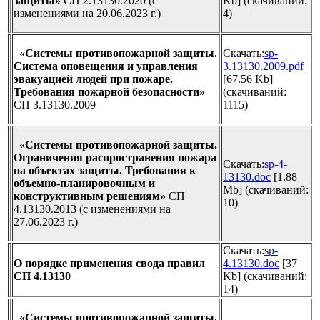
защиты»
СП 2.13130.2020 (с
Kb] (cкачиваний:
изменениями на 20.06.2023 г.)
4)
«Системы противопожарной защиты.
Скачать:
sp-
Система оповещения и управления
3.13130.2009.pdf
эвакуацией людей при пожаре.
[67.56 Kb]
Требования пожарной безопасности»
(cкачиваний:
СП 3.13130.2009
1115)
«Системы противопожарной защиты.
Ограничения распространения пожара
Скачать:
sp-4-
на объектах защиты. Требования к
13130.doc
[1.88
объемно-планировочным и
Mb] (cкачиваний:
конструктивным решениям»
СП
10)
4.13130.2013 (с изменениями на
27.06.2023 г.)
Скачать:
sp-
О порядке применения свода правил
4.13130.doc
[37
СП 4.13130
Kb] (cкачиваний:
14)
«Системы противопожарной защиты.