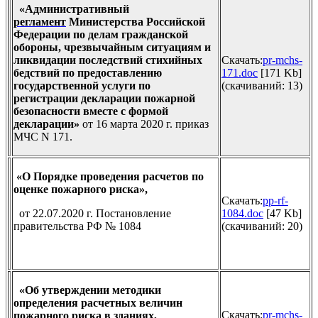
«Административный
регламент
Министерства Российской
Федерации по делам гражданской
обороны, чрезвычайным ситуациям и
ликвидации последствий стихийных
Скачать:
pr-mchs-
бедствий по предоставлению
171.doc
[171 Kb]
государственной услуги по
(cкачиваний: 13)
регистрации декларации пожарной
безопасности вместе с формой
декларации
»
от 16 марта 2020 г. приказ
МЧС N 171.
«О Порядке проведения расчетов по
оценке пожарного риска»,
Скачать:
pp-rf-
от 22.07.2020 г. Постановление
1084.doc
[47 Kb]
правительства РФ № 1084
(cкачиваний: 20)
«Об утверждении методики
определения расчетных величин
Скачать:
pr-mchs-
пожарного риска в зданиях,