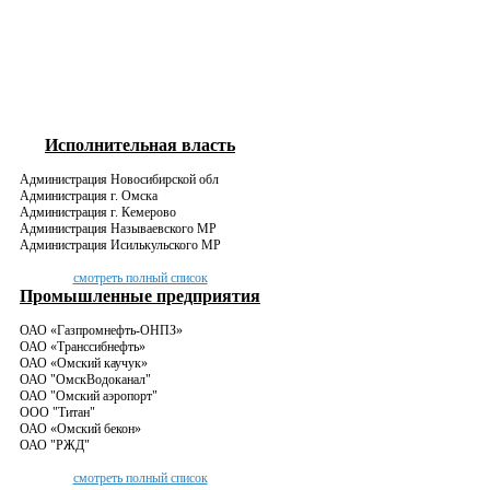
Филиал в Томске
у наших специалистов
в работу
Адрес:
2
2
634029,
г. Томск, пр.
Фрунзе, д.25,
Разрабатываем документы
оф.604; 6 этаж
Телефон:
пожарной безопасности
Исполнительная власть
(3822) 52-95-
50
Администрация Новосибирской обл
Администрация г. Омска
promtex-
Администрация г. Кемерово
Сейчас в работе
Можем взять еще
tomsk@mail.ru
Администрация Называевского МР
у наших специалистов
в работу
Администрация Исилькульского МР
смотреть полный список
1
3
Промышленные предприятия
ОАО «Газпромнефть-ОНПЗ»
Разрабатываем документы о
ОАО «Транссибнефть»
ОАО «Омский каучук»
охране окружающей среды
ОАО "ОмскВодоканал"
ОАО "Омский аэропорт"
ООО "Титан"
ОАО «Омский бекон»
ОАО "РЖД"
Сейчас в работе
Можем взять еще
у наших специалистов
в работу
смотреть полный список