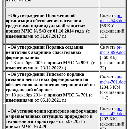
«Об утверждении Положения об
Скачать:
pr-
организации обеспечения населения
mchs-543.doc
средствами индивидуальной защиты
»
[66 Kb]
приказ МЧС
№
543 от 01.10.2014 года
(с
(cкачиваний:
изменениями от 31.07.2017 г.)
131)
«Об утверждении Порядка создания
Скачать:
pr-
нештатных аварийно-спасательных
mchs-999.doc
формирований
»
[260 Kb]
от 23 декабря 2005 г.
приказ МЧС
№
999 (с
(cкачиваний:
изменениями от 23.12.2022 г.)
22)
«Об утверждении Типового порядка
Скачать:
pr-
создания нештатных формирований по
mchs-701.doc
обеспечению выполнения мероприятий по
[204.5 Kb]
гражданской обороне
»
(cкачиваний:
от 18 декабря 2014 г.
приказ МЧС
№
701
(с
127)
изменениями от 05.10.2021 г.)
Скачать:
pr-
«Об установлении критериев информации
mchs-429.doc
о чрезвычайных ситуациях природного и
[202 Kb]
техногенного характера»
от 5.07.2021 г.
(cкачиваний:
приказ МЧС
№
4
29