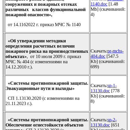
1140.doc
[1.48
сооружениях и пожарных отсеках
Mb] (cкачиваний:
различных классов функциональной
4)
пожарной опасности»,
от 14.11б2022 г. приказ МЧС № 1140
«Об утверждении методики
определения расчетных величин
Скачать:
pr-mchs-
пожарного риска на производственных
404.doc
[547.5
объектах»
, от 10 июля 2009 г. приказ
Kb] (cкачиваний:
МЧС № 404 (с изменениями на
699)
14.12.2010 г.).
«Системы противопожарной защиты.
Скачать:
sp-1-
Эвакуационные пути и выходы»
13130.doc
[778
Kb] (cкачиваний:
СП 1.13130.2020 (с изменениями на
8)
21.11.2023 г.).
«Системы противопожарной защиты.
Скачать:
sp-2-
Обеспечение огнестойкости объектов
13130.doc
[651