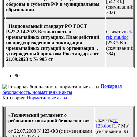
[542 Kb]
обороны в субъекте РФ и муниципальном
(cкачиваний:
образовании
302)
Национальный стандарт РФ ГОСТ
Р-22.2.14-2023 Безопасность в
Скачать:
met-
чрезвычайных ситуациях. План действий
rek-rtut.doc
по предупреждению и ликвидации
[253.5 Kb]
чрезвычайных ситуаций в организации",
(cкачиваний:
утвержденный приказом Росстандарта от
384)
21.09.2023 г. № 905-ст
80
Пожарная
безопасность, нормативные акты
Категория:
Нормативные акты
«Технический регламент о
Скачать:
fz-
требованиях пожарной безопасности»
123.doc
[1.7 Mb]
от 22.07.2008 N
123-ФЗ
(с изменениями
(cкачиваний: 9)
на 25.12.2023 г)