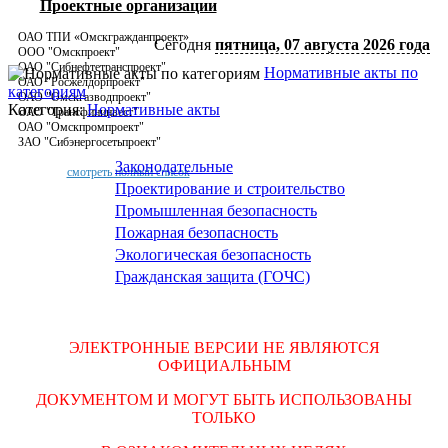
Проектные организации
2
3
ОАО ТПИ «Омскгражданпроект»
Сегодня
пятница, 07 августа 2026 года
ООО "Омскпроект"
ОАО "Сибнефтетранспроект"
Нормативные акты по
ОАО "Росжелдорпроект"
категориям
ОАО "Омскгазводпроект"
Категория:
Нормативные акты
ОАО "Трансфининвест"
ОАО "Омскпромпроект"
ЗАО "Сибэнергосетьпроект"
Законодательные
смотреть полный список
Проектирование и строительство
Промышленная безопасность
Пожарная безопасность
Экологическая безопасность
Гражданская защита (ГОЧС)
ЭЛЕКТРОННЫЕ ВЕРСИИ НЕ ЯВЛЯЮТСЯ
ОФИЦИАЛЬНЫМ
ДОКУМЕНТОМ И МОГУТ БЫТЬ ИСПОЛЬЗОВАНЫ
ТОЛЬКО