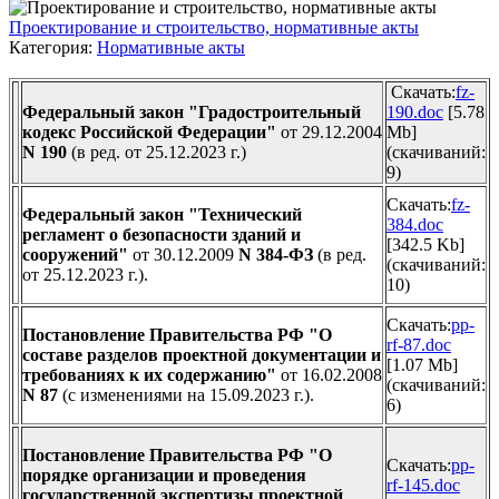
Проектирование и строительство, нормативные акты
Категория:
Нормативные акты
Скачать:
fz-
Федеральный закон "Градостроительный
190.doc
[5.78
кодекс Российской Федерации"
от 29.12.2004
Mb]
N 190
(в ред. от 25.12.2023 г.)
(cкачиваний:
9)
Скачать:
fz-
Федеральный закон "Технический
384.doc
регламент о безопасности зданий и
[342.5 Kb]
сооружений"
от 30.12.2009
N 384-ФЗ
(в ред.
(cкачиваний:
от 25.12.2023 г.).
10)
Скачать:
pp-
Постановление Правительства РФ "О
rf-87.doc
составе разделов проектной документации и
[1.07 Mb]
требованиях к их содержанию"
от 16.02.2008
(cкачиваний:
N 87
(с изменениями на 15.09.2023 г.).
6)
Постановление Правительства РФ "О
Скачать:
pp-
порядке организации и проведения
rf-145.doc
государственной экспертизы
проектной