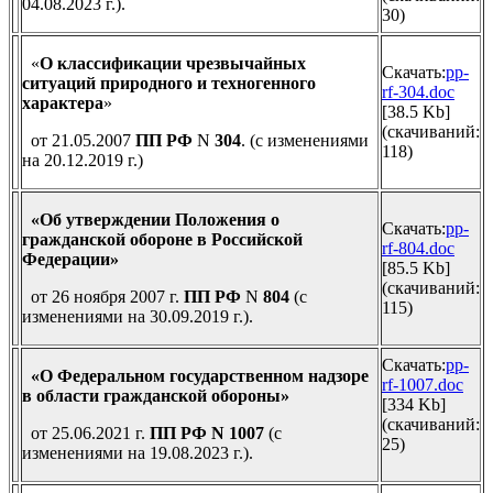
04.08.2023 г.).
30)
«
О классификации чрезвычайных
Скачать:
pp-
ситуаций природного и техногенного
rf-304.doc
характера
»
[38.5 Kb]
(cкачиваний:
от 21.05.2007
ПП РФ
N
304
. (с изменениями
118)
на 20.12.2019 г.)
«Об утверждении Положения о
Скачать:
pp-
гражданской обороне в Российской
rf-804.doc
Федерации»
[85.5 Kb]
(cкачиваний:
от 26 ноября 2007 г.
ПП РФ
N
804
(с
115)
изменениями на 30.09.2019 г.).
Скачать:
pp-
«О Федеральном государственном надзоре
rf-1007.doc
в области гражданской обороны»
[334 Kb]
(cкачиваний:
от 25.06.2021 г.
ПП РФ
N 1007
(с
25)
изменениями на 19.08.2023 г.).