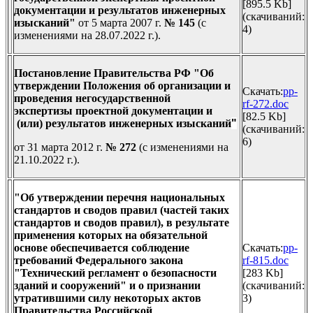
[895.5 Kb]
документации и
результатов инженерных
(cкачиваний:
изысканий"
от 5 марта 2007 г.
№ 145
(с
4)
изменениями на 28.07.2022 г.).
Постановление Правительства РФ "Об
утверждении Положения об организации и
Скачать:
pp-
проведения негосударственной
rf-272.doc
экспертизы
проектной документации и
[82.5 Kb]
(или)
результатов инженерных изысканий
"
(cкачиваний:
6)
от 31 марта 2012 г.
№ 272
(с изменениями на
21.10.2022 г.).
"Об утверждении перечня национальных
стандартов и сводов правил (частей таких
стандартов и сводов правил), в результате
применения которых на обязательной
основе обеспечивается соблюдение
Скачать:
pp-
требований Федерального закона
rf-815.doc
"Технический регламент о безопасности
[283 Kb]
зданий и сооружений" и о признании
(cкачиваний:
утратившими силу некоторых актов
3)
Правительства Российской