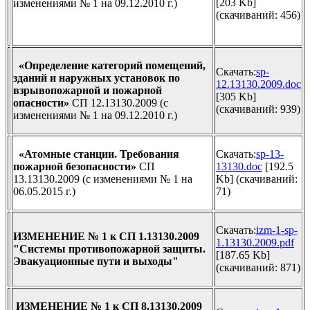
[203 Kb]
изменениями № 1 на 09.12.2010 г.)
(cкачиваний: 456)
«Определение категорий помещений,
Скачать:
sp-
зданий и наружных установок по
12.13130.2009.doc
взрывопожарной и пожарной
[305 Kb]
опасности»
СП 12.13130.2009 (с
(cкачиваний: 939)
изменениями № 1 на 09.12.2010 г.)
«Атомные станции. Требования
Скачать:
sp-13-
пожарной безопасности»
СП
13130.doc
[192.5
13.13130.2009 (с изменениями № 1 на
Kb] (cкачиваний:
06.05.2015 г.)
71)
Скачать:
izm-1-sp-
ИЗМЕНЕНИЕ № 1 к СП 1.13130.2009
1.13130.2009.pdf
"Системы противопожарной защиты.
[187.65 Kb]
Эвакуационные пути и выходы"
(cкачиваний: 871)
ИЗМЕНЕНИЕ № 1 к
СП 8.13130.2009