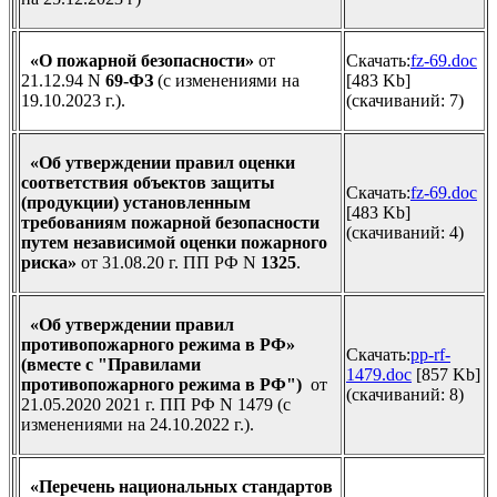
«О пожарной безопасности»
от
Скачать:
fz-69.doc
21.12.94 N
69-ФЗ
(с изменениями на
[483 Kb]
19.10.2023 г.).
(cкачиваний: 7)
«Об утверждении правил оценки
соответствия объектов защиты
Скачать:
fz-69.doc
(продукции) установленным
[483 Kb]
требованиям пожарной безопасности
(cкачиваний: 4)
путем независимой оценки пожарного
риска»
от 31.08.20 г. ПП РФ N
1325
.
«Об утверждении правил
противопожарного режима в РФ»
Скачать:
pp-rf-
(вместе с "Правилами
1479.doc
[857 Kb]
противопожарного режима в РФ")
от
(cкачиваний: 8)
21.05.2020 2021 г. ПП РФ N 1479 (с
изменениями на 24.10.2022 г.).
«Перечень национальных стандартов