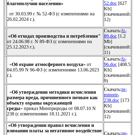
52.doc
[627
благополучии населения»
Kb]
от 30.03.99 г № 52-ФЗ (с изменениями на
(cкачиваний:
26.02.2024 г.).
12)
Скачать:
fz-
«Об отходах производства и потребления"
89.doc
[1.2
от 24.06.98 г. N 89-ФЗ (с изменениями на
Mb]
25.12.2023 г.).
(cкачиваний:
11)
Скачать:
fz-
«
Об охране атмосферного воздуха
»
от
96.doc
[408.5
04.05.99 N 96-ФЗ (с изменениями 13.06.2023
Kb]
г.).
(cкачиваний:
9)
Скачать:
pr-
«
Об утверждении методики исчисления
minprir-
размера вреда, причиненного почвам как
238.doc
[173
объекту охраны окружающей
Kb]
среды
»
приказ Минприроды
от 08.07.10 N
(cкачиваний:
238 (с изменениями 18.11.2021 г.).
12)
«Об утверждении правил исчисления и
взимании платы за негативное воздействие
Скачать:
pp-